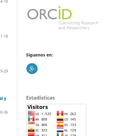
4-10
11-18
Síguenos en:
19-29
Estadísticas
al y
30-36