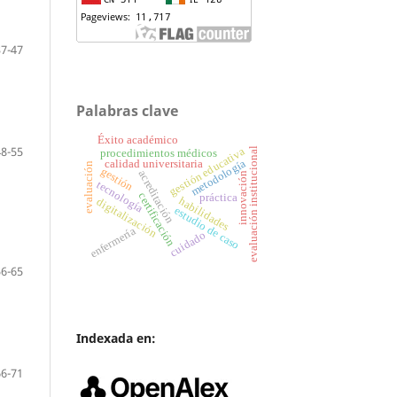
37-47
Palabras clave
Éxito académico
48-55
gestión educativa
evaluación institucional
procedimientos médicos
metodología
calidad universitaria
evaluación
gestión
acreditación
innovación
tecnología
certificación
práctica
habilidades
digitalización
estudio de caso
enfermería
cuidado
56-65
Indexada en:
66-71